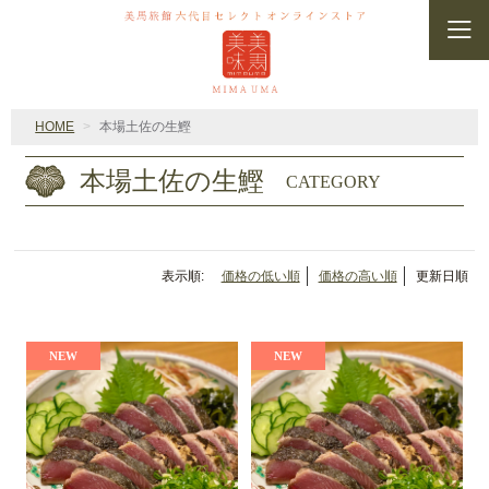
HOME
本場土佐の生鰹
本場土佐の生鰹
CATEGORY
表示順:
価格の低い順
価格の高い順
更新日順