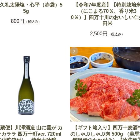
久礼太陽塩・心平（赤袋）5
【令和7年度産】【特別栽培
5g
（にこまる70％、香り米3
0％）】四万十川のおいしい仁
800円
（税込み）
田米
2,500円
（税込み）
7
蔵便】川澤酒造 山に雲が カ
【ギフト箱入り】四万十麦酒
カララ 四万十町ver. 720ml
のしゃぶしゃぶ肉 500g （美