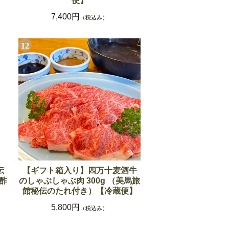
】
便】
7,400円
（税込み）
12
伝
【ギフト箱入り】四万十麦酒牛
酢
のしゃぶしゃぶ肉 300g （美馬旅
館秘伝のたれ付き）【冷蔵便】
5,800円
（税込み）