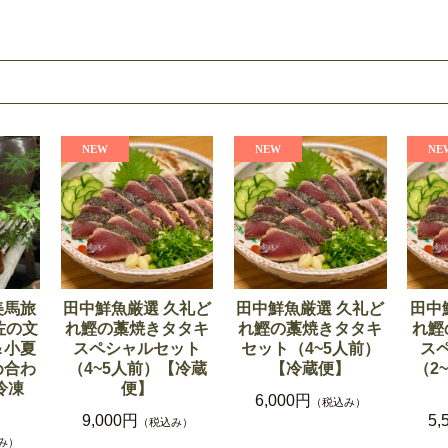
美馬旅
田中鮮魚厳選 久礼ど
田中鮮魚厳選 久礼ど
田中
佐の文
れ鰹の藁焼きタタキ
れ鰹の藁焼きタタキ
れ鰹
＆小夏
スペシャルセット
セット（4~5人前）
ス
め合わ
（4~5人前）【冷蔵
【冷蔵便】
（2
冷凍
便】
6,000円
（税込み）
9,000円
5,
（税込み）
み）