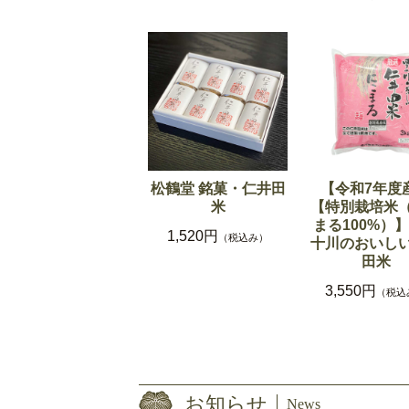
松鶴堂 銘菓・仁井田
【令和7年度
米
【特別栽培米
まる100%）
1,520円
（税込み）
十川のおいし
田米
3,550円
（税込
お知らせ
News