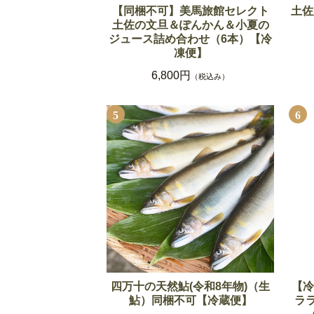
【同梱不可】美馬旅館セレクト
土佐
土佐の文旦＆ぽんかん＆小夏の
ジュース詰め合わせ（6本）【冷
凍便】
6,800円
（税込み）
5
6
四万十の天然鮎(令和8年物)（生
【冷
鮎）同梱不可【冷蔵便】
ララ