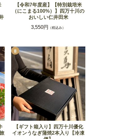
米
【令和7年度産】【特別栽培米
（にこまる100%）】四万十川の
井
おいしい仁井田米
3,550円
（税込み）
8
牛
【ギフト箱入り】四万十川優化
馬旅
イオンうなぎ蒲焼2本入り【冷凍