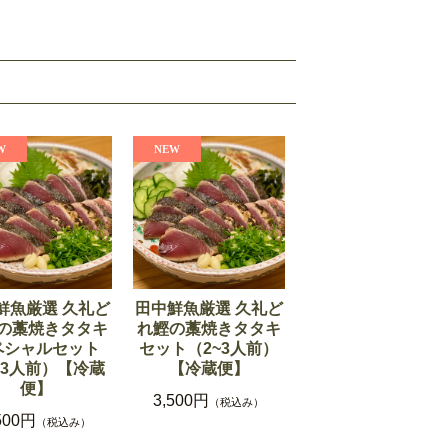
鮮魚厳選 久礼ど
田中鮮魚厳選 久礼ど
の藁焼きタタキ
れ鰹の藁焼きタタキ
ペシャルセット
セット（2~3人前）
~3人前）【冷蔵
【冷蔵便】
便】
3,500円
（税込み）
500円
（税込み）