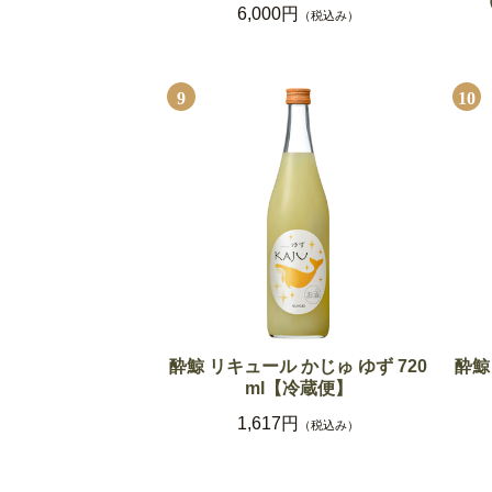
6,000円
（税込み）
9
10
酔鯨 リキュール かじゅ ゆず 720
酔鯨
ml【冷蔵便】
1,617円
（税込み）