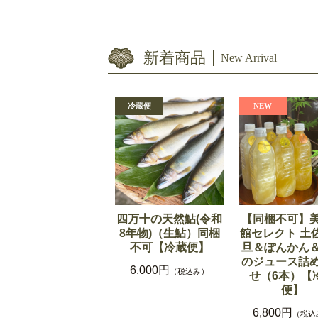
新着商品
New Arrival
四万十の天然鮎(令和
【同梱不可】
8年物)（生鮎）同梱
館セレクト 土
不可【冷蔵便】
旦＆ぽんかん
のジュース詰
6,000円
（税込み）
せ（6本）【
便】
6,800円
（税込