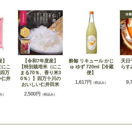
産】
【令和7年度産】
酔鯨 リキュール かじ
天日
（にこ
【特別栽培米（にこ
ゅ ゆず 720ml【冷蔵
らす
】四万
まる70％、香り米3
便】
い仁井
0％）】四万十川の
1,617円
9,
（税込み）
おいしい仁井田米
2,500円
み）
（税込み）