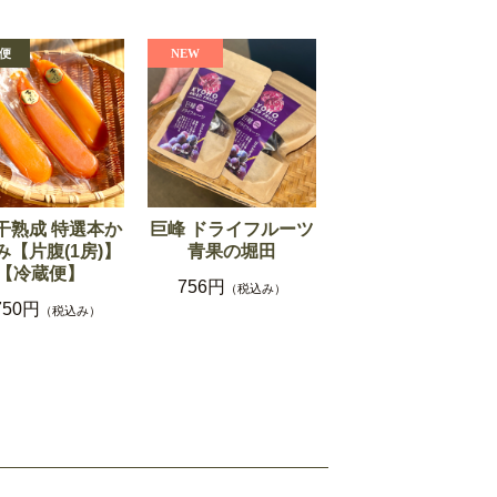
干熟成 特選本か
巨峰 ドライフルーツ
み【片腹(1房)】
青果の堀田
【冷蔵便】
756円
（税込み）
750円
（税込み）