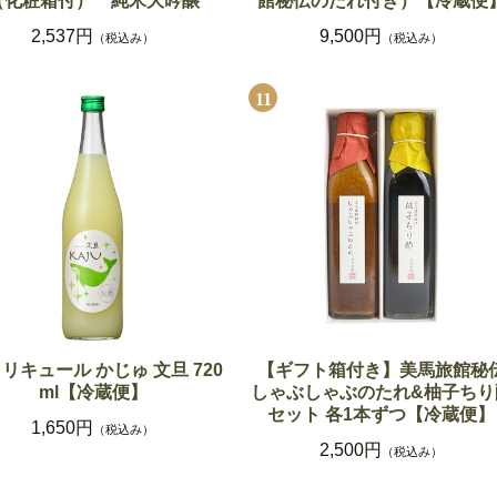
（化粧箱付） 純米大吟醸
館秘伝のたれ付き）【冷蔵便
2,537円
9,500円
（税込み）
（税込み）
11
 リキュール かじゅ 文旦 720
【ギフト箱付き】美馬旅館秘
ml【冷蔵便】
しゃぶしゃぶのたれ&柚子ちり
セット 各1本ずつ【冷蔵便】
1,650円
（税込み）
2,500円
（税込み）