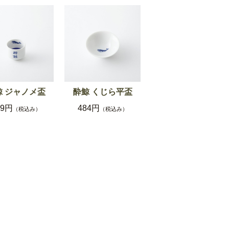
鯨 ジャノメ盃
酔鯨 くじら平盃
29円
484円
（税込み）
（税込み）