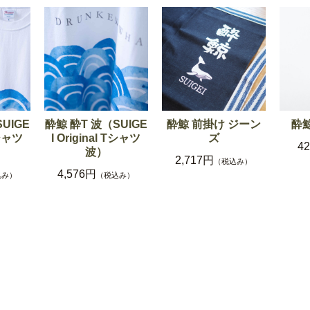
UIGE
酔鯨 酔T 波（SUIGE
酔鯨 前掛け ジーン
酔
Tシャツ
I Original Tシャツ
ズ
4
波）
2,717円
（税込み）
4,576円
込み）
（税込み）