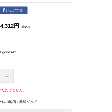
シェアする
4,312円
（税込み）
eigoods-05
+
いただけません。
土佐の地酒＋酔鯨グッズ