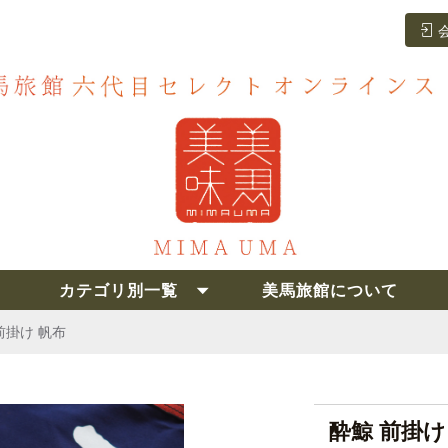
カテゴリ別一覧
美馬旅館について
前掛け 帆布
酔鯨 前掛け