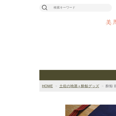
HOME
土佐の地酒＋酔鯨グッズ
酔鯨 