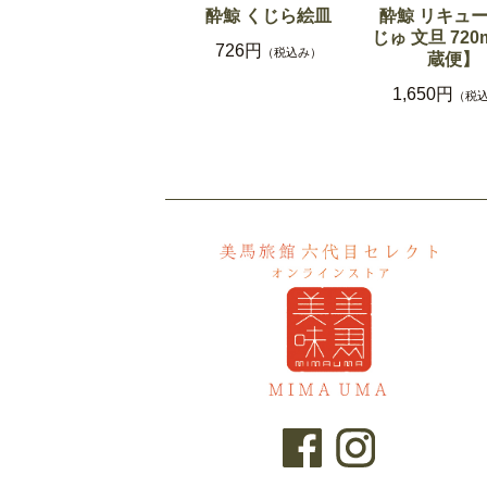
酔鯨 くじら絵皿
酔鯨 リキュー
じゅ 文旦 720
726円
（税込み）
蔵便】
1,650円
（税