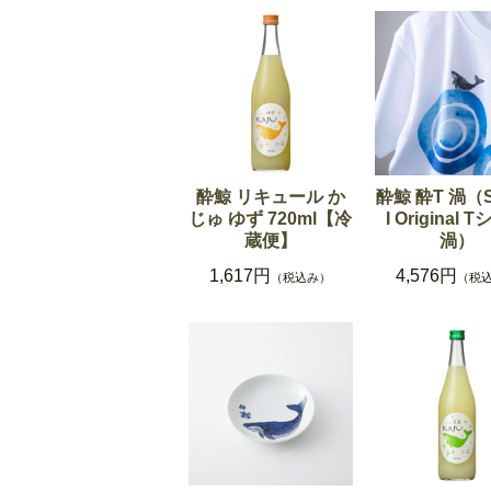
酔鯨 リキュール か
酔鯨 酔T 渦（S
じゅ ゆず 720ml【冷
I Original 
蔵便】
渦）
1,617円
4,576円
（税込み）
（税