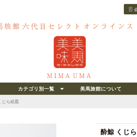
カテゴリ別一覧
美馬旅館について
くじら絵皿
酔鯨 くじ