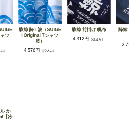
UIGE
酔鯨 酔T 波（SUIGE
酔鯨 前掛け 帆布
酔鯨
Tシャツ
I Original Tシャツ
4,312円
（税込み）
波）
2,
4,576円
込み）
（税込み）
ル か
ml【冷