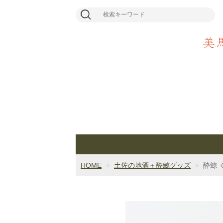
HOME
土佐の地酒＋酔鯨グッズ
酔鯨 