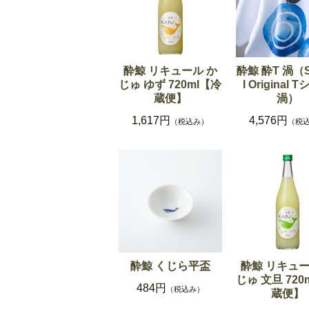
酔鯨 リキュール か
酔鯨 酔T 渦（S
じゅ ゆず 720ml【冷
I Original 
蔵便】
渦）
1,617円
4,576円
（税込み）
（税
酔鯨 くじら平盃
酔鯨 リキュー
じゅ 文旦 720
484円
（税込み）
蔵便】