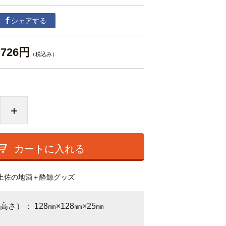
シェアする
726円
（税込み）
+
カートに入れる
土佐の地酒＋酔鯨グッズ
さ）： 128㎜×128㎜×25㎜