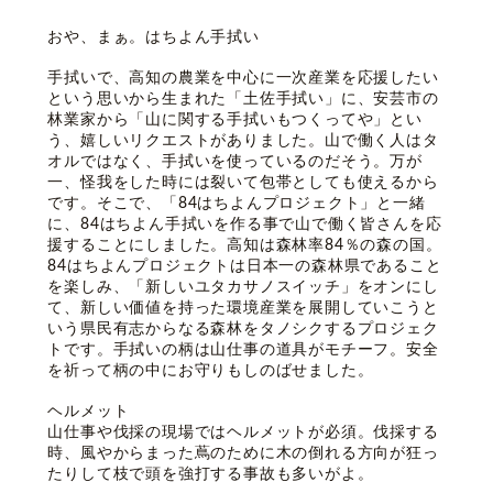
おや、まぁ。はちよん手拭い
手拭いで、高知の農業を中心に一次産業を応援したい
という思いから生まれた「土佐手拭い」に、安芸市の
林業家から「山に関する手拭いもつくってや」とい
う、嬉しいリクエストがありました。山で働く人はタ
オルではなく、手拭いを使っているのだそう。万が
一、怪我をした時には裂いて包帯としても使えるから
です。そこで、「84はちよんプロジェクト」と一緒
に、84はちよん手拭いを作る事で山で働く皆さんを応
援することにしました。高知は森林率84％の森の国。
84はちよんプロジェクトは日本一の森林県であること
を楽しみ、「新しいユタカサノスイッチ」をオンにし
て、新しい価値を持った環境産業を展開していこうと
いう県民有志からなる森林をタノシクするプロジェク
トです。手拭いの柄は山仕事の道具がモチーフ。安全
を祈って柄の中にお守りもしのばせました。
ヘルメット
山仕事や伐採の現場ではヘルメットが必須。伐採する
時、風やからまった蔦のために木の倒れる方向が狂っ
たりして枝で頭を強打する事故も多いがよ。