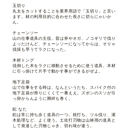
玉切り
丸太をカットすることを業界用語で「玉切り」と言い
ます。材の利用目的に合わせた長さに切らにゃいか
ん。
チェーンソー
山の仕事道具の主役。昔は斧やオガ、ノコギリで伐り
よったけんど、チェーンソーになってからは、そりゃ
伐採も早うてラクになった。
木材トング
伐倒した木をラクに移動させるために使う道具。木材
に引っ掛けて片手で動かす事ができるがぜよ。
地下足袋
山で仕事をする時は、なんというたち、スパイク付の
地下足袋が滑りにくくて一番ええ。ズボンのスソが引
っ掛からんように脚絆も巻く。
鉈 なた
鉈は常に持ち歩く道具の一つ。枝打ち、ツル伐り、灌
木処理など、よく使う。土佐打刃物は山林用の道具と
して発達した刃物じゃき、切れ味が違う。