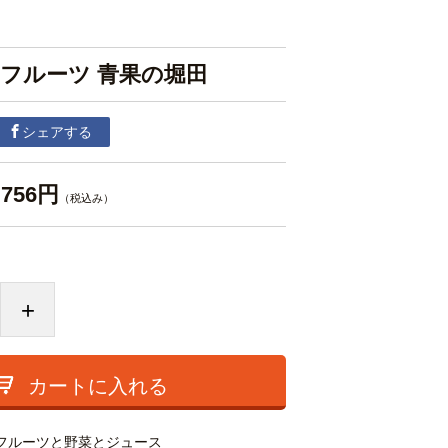
イフルーツ 青果の堀田
シェアする
756円
（税込み）
+
カートに入れる
フルーツと野菜とジュース